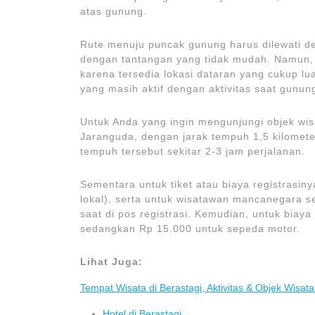
atas gunung.
Rute menuju puncak gunung harus dilewati de
dengan tantangan yang tidak mudah. Namun, 
karena tersedia lokasi dataran yang cukup lu
yang masih aktif dengan aktivitas saat gun
Untuk Anda yang ingin mengunjungi objek wis
Jaranguda, dengan jarak tempuh 1,5 kilometer
tempuh tersebut sekitar 2-3 jam perjalanan.
Sementara untuk tiket atau biaya registrasin
lokal), serta untuk wisatawan mancanegara s
saat di pos registrasi. Kemudian, untuk biay
sedangkan Rp 15.000 untuk sepeda motor.
Lihat Juga:
Tempat Wisata di Berastagi, Aktivitas & Objek Wisat
Hotel di Berastagi