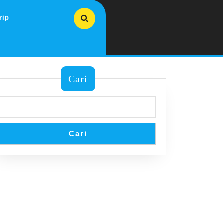
rip
Cari
Cari