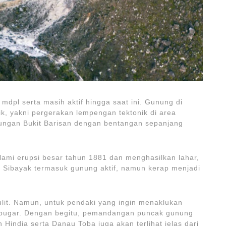
dpl serta masih aktif hingga saat ini. Gunung di
anik, yakni pergerakan lempengan tektonik di area
nungan Bukit Barisan dengan bentangan sepanjang
ami erupsi besar tahun 1881 dan menghasilkan lahar,
n Sibayak termasuk gunung aktif, namun kerap menjadi
ulit. Namun, untuk pendaki yang ingin menaklukan
 bugar. Dengan begitu, pemandangan puncak gunung
 Hindia serta Danau Toba juga akan terlihat jelas dari