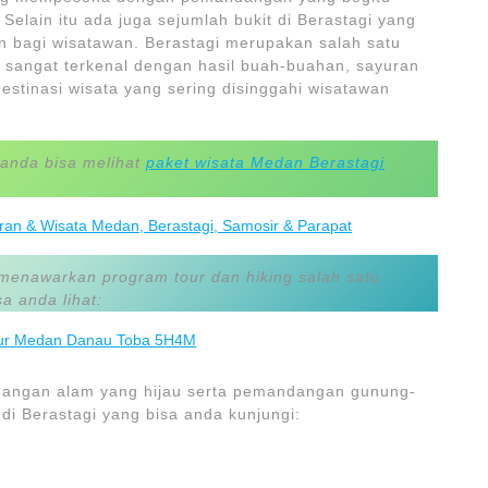
elain itu ada juga sejumlah bukit di Berastagi yang
bagi wisatawan. Berastagi merupakan salah satu
ng sangat terkenal dengan hasil buah-buahan, sayuran
estinasi wisata yang sering disinggahi wisatawan
 anda bisa melihat
paket wisata Medan Berastagi
ran & Wisata Medan, Berastagi, Samosir & Parapat
 menawarkan program tour dan hiking salah satu
a anda lihat:
Tour Medan Danau Toba 5H4M
ndangan alam yang hijau serta pemandangan gunung-
di Berastagi yang bisa anda kunjungi: