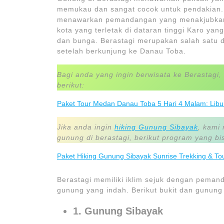
memukau dan sangat cocok untuk pendakian. S
menawarkan pemandangan yang menakjubkan 
kota yang terletak di dataran tinggi Karo ya
dan bunga. Berastagi merupakan salah satu d
setelah berkunjung ke Danau Toba.
Bagi anda yang ingin berwisata ke Berastagi,
berikut:
Paket Tour Medan Danau Toba 5 Hari 4 Malam: Libu
Jika anda ingin
hiking Gunung Sibayak
, kami
gunung di berastagi, berikut program yang bis
Paket Hiking Gunung Sibayak Sunrise Trekking & 
Berastagi memiliki iklim sejuk dengan pema
gunung yang indah. Berikut bukit dan gunung 
1. Gunung Sibayak