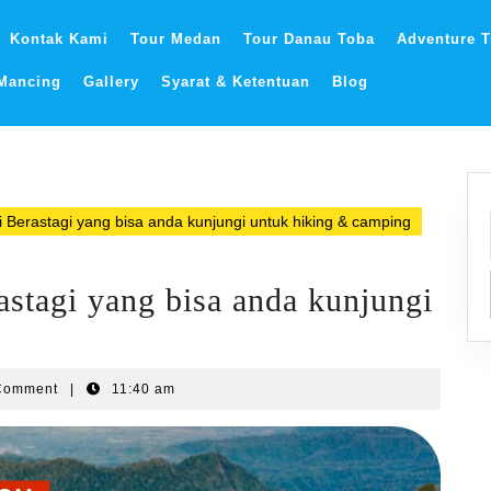
Kontak Kami
Tour Medan
Tour Danau Toba
Adventure T
 Mancing
Gallery
Syarat & Ketentuan
Blog
 Berastagi yang bisa anda kunjungi untuk hiking & camping
stagi yang bisa anda kunjungi
Comment
|
11:40 am