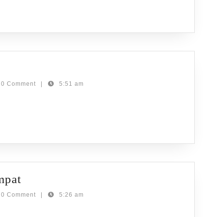
Labuan
Bajo
h-
h
0 Comment
|
5:51 am
s
ang
Spot
mpat
Snorkeling
0 Comment
|
5:26 am
di