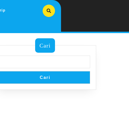
rip
Cari
Cari