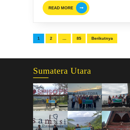
READ
READ MORE
MORE
Paginasi
1
2
…
85
Berikutnya
pos
Sumatera Utara