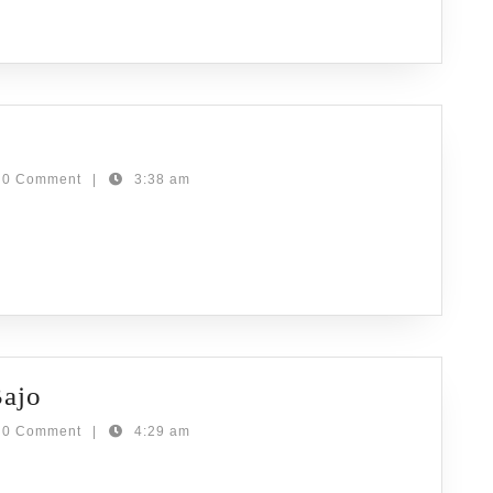
at
ta
0 Comment
|
3:38 am
Tempat
Bajo
Wisata
0 Comment
|
4:29 am
di