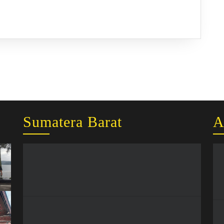
Raja
Ampat
Sumatera Barat
A