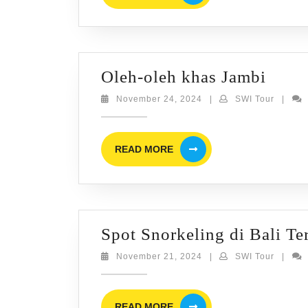
Oleh-
Oleh-oleh khas Jambi
oleh
November
SWI
November 24, 2024
|
SWI Tour
|
24,
Tour
khas
2024
Jamb
READ
READ MORE
MORE
Spot Snorkeling di Bali Te
November
SWI
November 21, 2024
|
SWI Tour
|
21,
Tour
2024
READ
READ MORE