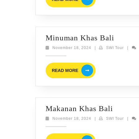
MORE
Minum
Minuman Khas Bali
Khas
November
SWI
November 18, 2024
|
SWI Tour
|
18,
Tour
Bali
2024
READ
READ MORE
MORE
Makan
Makanan Khas Bali
Khas
November
SWI
November 18, 2024
|
SWI Tour
|
18,
Tour
Bali
2024
READ