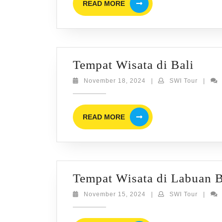
READ MORE
MORE
Temp
Tempat Wisata di Bali
Wisa
November
SWI
November 18, 2024
|
SWI Tour
|
18,
Tour
di
2024
Bali
READ
READ MORE
MORE
Tempat Wisata di Labuan 
November
SWI
November 15, 2024
|
SWI Tour
|
15,
Tour
2024