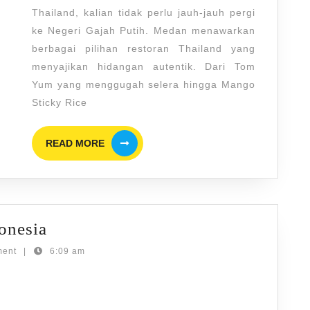
yang
Thailand, kalian tidak perlu jauh-jauh pergi
Rasanya
ke Negeri Gajah Putih. Medan menawarkan
Autentik
berbagai pilihan restoran Thailand yang
menyajikan hidangan autentik. Dari Tom
Yum yang menggugah selera hingga Mango
Sticky Rice
READ
READ MORE
MORE
Spot
onesia
Diving
ment
|
6:09 am
Terbaik
di