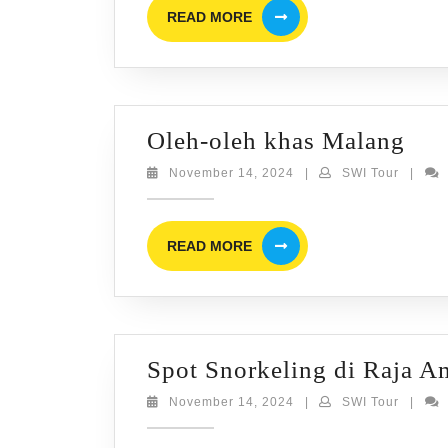
READ
READ MORE
MORE
Ole
Oleh-oleh khas Malang
ole
November
SWI
November 14, 2024
|
SWI Tour
|
14,
Tour
kha
2024
Mal
READ
READ MORE
MORE
Spot Snorkeling di Raja A
November
SWI
November 14, 2024
|
SWI Tour
|
14,
Tour
2024