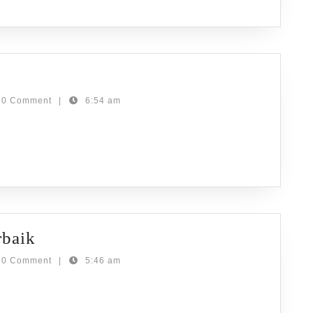
Indonesia
0 Comment
|
6:54 am
i
Spot
rbaik
Snorkeling
0 Comment
|
5:46 am
di
Bali