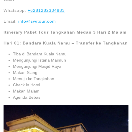
Whatsapp:
+6281282334883
Email:
info@switour.com
Itinerary Paket Tour Tangkahan Medan 3 Hari 2 Malam
Hari 01: Bandara Kuala Namu – Transfer ke Tangkahan
Tiba di Bandara Kuala Namu
Mengunjungi Istana Maimun
Mengunjungi Masjid Raya
Makan Siang
Menuju ke Tangkahan
Check in Hotel
Makan Malam
Agenda Bebas