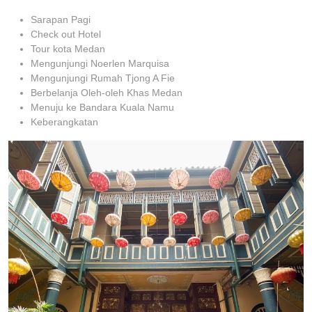
Sarapan Pagi
Check out Hotel
Tour kota Medan
Mengunjungi Noerlen Marquisa
Mengunjungi Rumah Tjong A Fie
Berbelanja Oleh-oleh Khas Medan
Menuju ke Bandara Kuala Namu
Keberangkatan