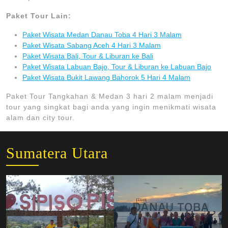
Paket Tour Lain:
Paket Wisata Medan Danau Toba 4 Hari 3 Malam
Paket Wisata Sabang Aceh 4 Hari 3 Malam
Paket Wisata Bali, Tour & Liburan ke Bali
Paket Wisata Labuan Bajo, Tour & Liburan ke Labuan Bajo
Paket Wisata Bukit Lawang Bahorok 5 Hari 4 Malam
Paket Tour Tangkahan & Medan 3 hari 2 malam menjadi
tour yang singkat bagi anda yang ingin menikmati wisata
alam dan city tour.
Sumatera Utara