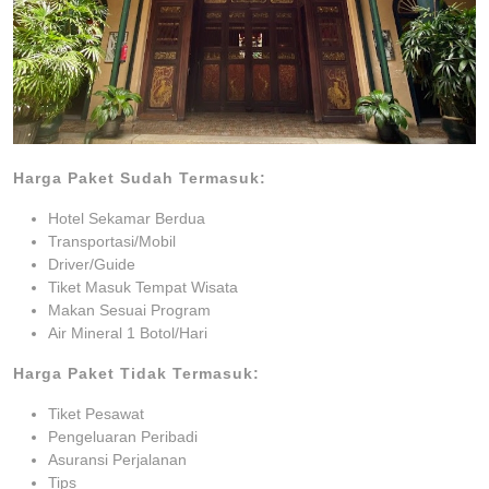
Harga Paket Sudah Termasuk:
Hotel Sekamar Berdua
Transportasi/Mobil
Driver/Guide
Tiket Masuk Tempat Wisata
Makan Sesuai Program
Air Mineral 1 Botol/Hari
Harga Paket Tidak Termasuk:
Tiket Pesawat
Pengeluaran Peribadi
Asuransi Perjalanan
Tips