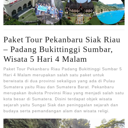
Paket Tour Pekanbaru Siak Riau
– Padang Bukittinggi Sumbar,
Wisata 5 Hari 4 Malam
Paket Tour Pekanbaru Riau Padang Bukittinggi Sumbar 5
Hari 4 Malam merupakan salah satu paket untuk
berwisata di dua provinsi sekaligus yang ada di Pulau
Sumatera yaitu Riau dan Sumatera Barat. Pekanbaru
merupakan ibukota Provinsi Riau yang menjadi salah satu
kota besar di Sumatera. Disini terdapat objek wisata
sejarah yaitu Sungai Siak dan peninggalan sejarah dan
budaya serta pemandangan alam dan wisata religi.