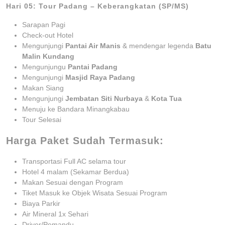
Hari 05: Tour Padang – Keberangkatan (SP/MS)
Sarapan Pagi
Check-out Hotel
Mengunjungi
Pantai Air Manis
& mendengar legenda
Batu
Malin Kundang
Mengunjungu
Pantai Padang
Mengunjungi
Masjid Raya Padang
Makan Siang
Mengunjungi
Jembatan Siti Nurbaya
&
Kota Tua
Menuju ke Bandara Minangkabau
Tour Selesai
Harga Paket Sudah Termasuk:
Transportasi Full AC selama tour
Hotel 4 malam (Sekamar Berdua)
Makan Sesuai dengan Program
Tiket Masuk ke Objek Wisata Sesuai Program
Biaya Parkir
Air Mineral 1x Sehari
Driver/Pemandu