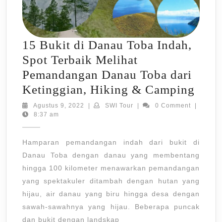
15 Bukit di Danau Toba Indah,
Spot Terbaik Melihat
Pemandangan Danau Toba dari
15
Ketinggian, Hiking & Camping
Buki
Agustus
SWI
Agustus 9, 2022
|
SWI Tour
|
0 Comment
|
9,
Tour
8:37 am
di
2022
Dan
Hamparan pemandangan indah dari bukit di
Toba
Danau Toba dengan danau yang membentang
Inda
hingga 100 kilometer menawarkan pemandangan
Spot
yang spektakuler ditambah dengan hutan yang
Terb
hijau, air danau yang biru hingga desa dengan
Meli
sawah-sawahnya yang hijau. Beberapa puncak
dan bukit dengan landskap