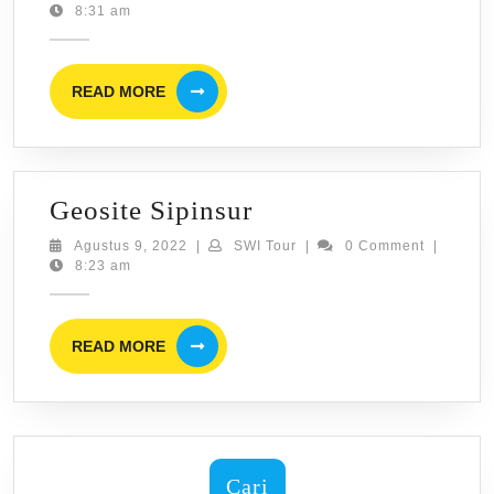
9,
Tour
8:31 am
Sipin
2022
Angi
READ
READ MORE
MORE
Geosite
Geosite Sipinsur
Sipinsur
Agustus
SWI
Agustus 9, 2022
|
SWI Tour
|
0 Comment
|
9,
Tour
8:23 am
2022
READ
READ MORE
MORE
Cari