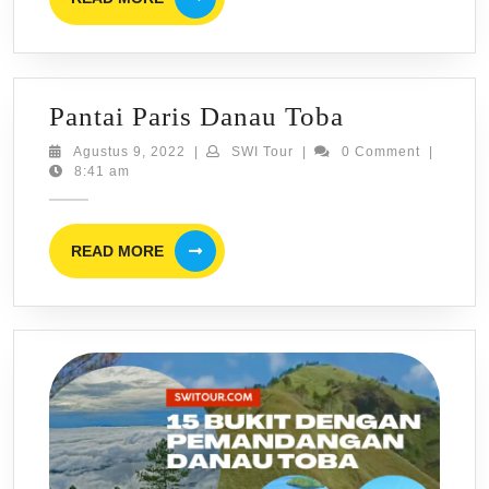
MORE
Perjalanan
dari
Kuala
Pantai
Pantai Paris Danau Toba
Namu
Paris
Medan
Agustus
SWI
Agustus 9, 2022
|
SWI Tour
|
0 Comment
|
9,
Tour
8:41 am
Danau
ke
2022
Toba
Danau
READ
Toba
READ MORE
MORE
berapa
Km
&
Jam