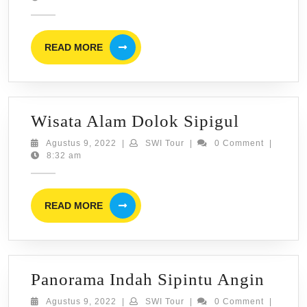
sirube
2022
READ
READ MORE
MORE
Wisata
Wisata Alam Dolok Sipigul
Alam
Agustus
SWI
Agustus 9, 2022
|
SWI Tour
|
0 Comment
|
9,
Tour
8:32 am
Dolok
2022
Sipigul
READ
READ MORE
MORE
Pano
Panorama Indah Sipintu Angin
Indah
Agustus
SWI
Agustus 9, 2022
|
SWI Tour
|
0 Comment
|