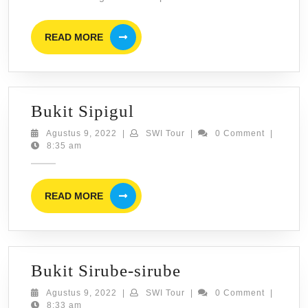
Pema
Dan
READ
READ MORE
Toba
MORE
dari
Keti
Hiki
Bukit
Bukit Sipigul
&
Sipigul
Agustus
SWI
Agustus 9, 2022
|
SWI Tour
|
0 Comment
|
Cam
9,
Tour
8:35 am
2022
READ
READ MORE
MORE
Bukit
Bukit Sirube-sirube
Sirube-
Agustus
SWI
Agustus 9, 2022
|
SWI Tour
|
0 Comment
|
9,
Tour
8:33 am