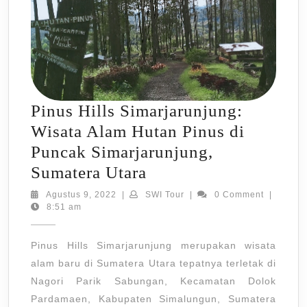
Pinus Hills Simarjarunjung:
Wisata Alam Hutan Pinus di
Puncak Simarjarunjung,
Pinus
Sumatera Utara
Hills
Agustus
SWI
Agustus 9, 2022
|
SWI Tour
|
0 Comment
|
9,
Tour
8:51 am
Simarjarunjung:
2022
Wisata
Pinus Hills Simarjarunjung merupakan wisata
Alam
alam baru di Sumatera Utara tepatnya terletak di
Hutan
Nagori Parik Sabungan, Kecamatan Dolok
Pinus
Pardamaen, Kabupaten Simalungun, Sumatera