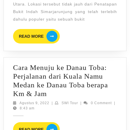
di
Utara. Lokasi tersebut tidak jauh dari Penatapan
Puncak
Bukit Indah Simarjarunjung yang telah terlebih
dahulu populer yaitu sebuah bukit
Simarjarunjung,
Sumatera
READ
READ MORE
Utara
MORE
Cara Menuju ke Danau Toba:
Perjalanan dari Kuala Namu
Medan ke Danau Toba berapa
Cara
Km & Jam
Menuju
Agustus
SWI
Agustus 9, 2022
|
SWI Tour
|
0 Comment
|
9,
Tour
8:43 am
ke
2022
Danau
Toba:
READ
READ MORE