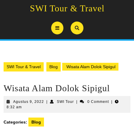
Skip
SWI Tour & Travel
to
content
Open
Button
SWI Tour & Travel
Blog
Wisata Alam Dolok Sipigul
Wisata Alam Dolok Sipigul
Agustus
SWI
Agustus 9, 2022
|
SWI Tour
|
0 Comment
|
9,
Tour
8:32 am
2022
Categories:
Blog