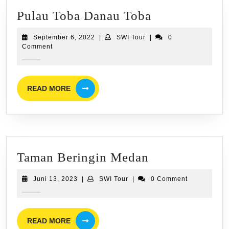
Pulau
Pulau Toba Danau Toba
Toba
September
SWI
September 6, 2022
|
SWI Tour
|
0
Danau
6,
Tour
Comment
2022
Toba
READ
READ MORE
MORE
Taman
Taman Beringin Medan
Beringin
Juni
SWI
Juni 13, 2023
|
SWI Tour
|
0 Comment
Medan
13,
Tour
2023
READ
READ MORE
MORE