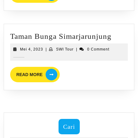
Taman
Taman Bunga Simarjarunjung
Bunga
Mei
SWI
Mei 4, 2023
|
SWI Tour
|
0 Comment
Simarja
4,
Tour
2023
READ
READ MORE
MORE
Cari