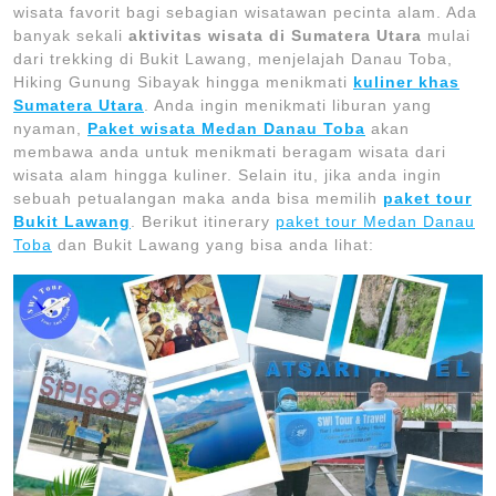
wisata favorit bagi sebagian wisatawan pecinta alam. Ada
banyak sekali
aktivitas wisata di Sumatera Utara
mulai
dari trekking di Bukit Lawang, menjelajah Danau Toba,
Hiking Gunung Sibayak hingga menikmati
kuliner khas
Sumatera Utara
. Anda ingin menikmati liburan yang
nyaman,
Paket wisata Medan Danau Toba
akan
membawa anda untuk menikmati beragam wisata dari
wisata alam hingga kuliner. Selain itu, jika anda ingin
sebuah petualangan maka anda bisa memilih
paket tour
Bukit Lawang
. Berikut itinerary
paket tour Medan Danau
Toba
dan Bukit Lawang yang bisa anda lihat: