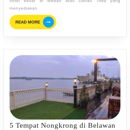
hotel besar di Medan atau Danau Toba yang
ke
menyediakan
Medan
READ
READ MORE
&
MORE
Danau
Toba
5 Tempat Nongkrong di Belawan