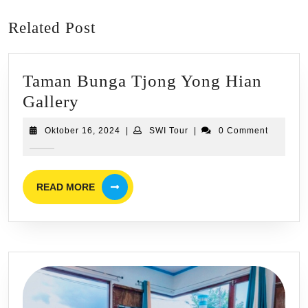
post:
post:
Related Post
Taman Bunga Tjong Yong Hian
Taman
Gallery
Bunga
Oktober
SWI
Oktober 16, 2024
|
SWI Tour
|
0 Comment
Tjong
16,
Tour
2024
Yong
Hian
READ
READ MORE
MORE
Gallery