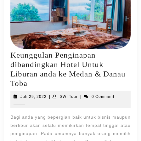
Keunggulan Penginapan
dibandingkan Hotel Untuk
Liburan anda ke Medan & Danau
Keunggulan
Toba
Penginapan
Juli
SWI
Juli 29, 2022
|
SWI Tour
|
0 Comment
dibandingkan
29,
Tour
2022
Hotel
Bagi anda yang bepergian baik untuk bisnis maupun
Untuk
berlibur akan selalu memikirkan tempat tinggal atau
Liburan
penginapan. Pada umumnya banyak orang memilih
anda