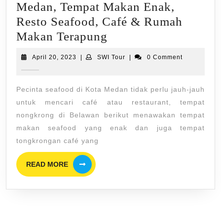
Medan, Tempat Makan Enak,
Resto Seafood, Café & Rumah
5
Makan Terapung
Tempat
April
SWI
April 20, 2023
|
SWI Tour
|
0 Comment
Nongkrong
20,
Tour
2023
di
Pecinta seafood di Kota Medan tidak perlu jauh-jauh
Belawan
untuk mencari café atau restaurant, tempat
Medan,
nongkrong di Belawan berikut menawakan tempat
Tempat
makan seafood yang enak dan juga tempat
Makan
tongkrongan café yang
Enak,
READ
READ MORE
Resto
MORE
Seafood,
Café
&