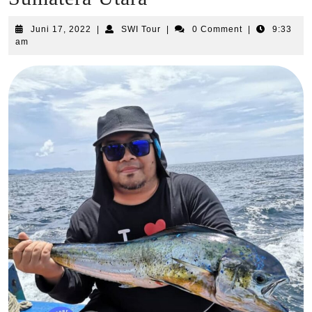
Juni
SWI
Juni 17, 2022
|
SWI Tour
|
0 Comment
|
9:33
17,
Tour
am
2022