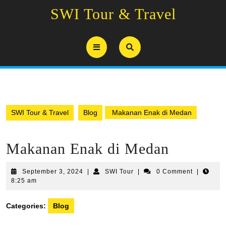
Skip
SWI Tour & Travel
to
content
Open
Button
SWI Tour & Travel
Blog
Makanan Enak di Medan
Makanan Enak di Medan
September
SWI
September 3, 2024
|
SWI Tour
|
0 Comment
|
3,
Tour
8:25 am
2024
Categories:
Blog