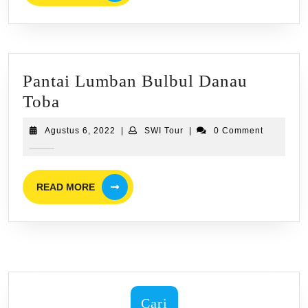
Pantai Lumban Bulbul Danau
Pantai
Toba
Lumban
Agustus
SWI
Agustus 6, 2022
|
SWI Tour
|
0 Comment
Bulbul
6,
Tour
2022
Danau
Toba
READ
READ MORE
MORE
Cari