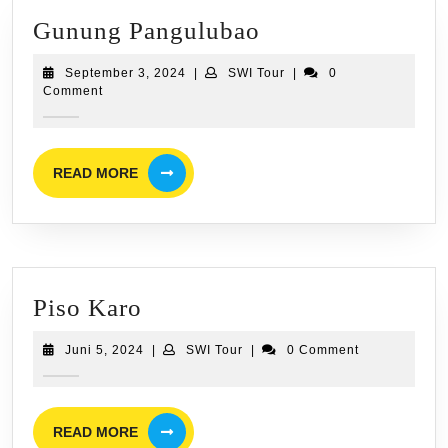
Gunung
Gunung Pangulubao
Pangulubao
September
SWI
September 3, 2024
|
SWI Tour
|
0
3,
Tour
Comment
2024
READ
READ MORE
MORE
Piso
Piso Karo
Karo
Juni
SWI
Juni 5, 2024
|
SWI Tour
|
0 Comment
5,
Tour
2024
READ
READ MORE
MORE