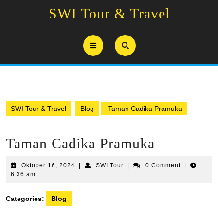
Skip
SWI Tour & Travel
to
content
Open
Button
SWI Tour & Travel
Blog
Taman Cadika Pramuka
Taman Cadika Pramuka
Oktober
SWI
Oktober 16, 2024
|
SWI Tour
|
0 Comment
|
16,
Tour
6:36 am
2024
Categories:
Blog