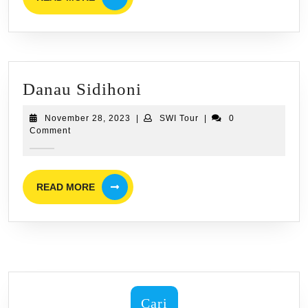
MORE
Danau
Danau Sidihoni
Sidihoni
November
SWI
November 28, 2023
|
SWI Tour
|
0
28,
Tour
Comment
2023
READ
READ MORE
MORE
Cari