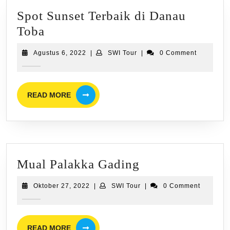
Spot Sunset Terbaik di Danau
Spot
Toba
Sunset
Agustus
SWI
Agustus 6, 2022
|
SWI Tour
|
0 Comment
Terbaik
6,
Tour
2022
di
Danau
READ
READ MORE
MORE
Toba
Mual
Mual Palakka Gading
Palakka
Oktober
SWI
Oktober 27, 2022
|
SWI Tour
|
0 Comment
Gading
27,
Tour
2022
READ
READ MORE