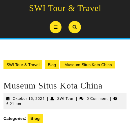
Skip
SWI Tour & Travel
to
content
Open
Button
SWI Tour & Travel
Blog
Museum Situs Kota China
Museum Situs Kota China
Oktober
SWI
Oktober 16, 2024
|
SWI Tour
|
0 Comment
|
16,
Tour
6:21 am
2024
Categories:
Blog