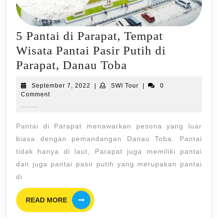
5 Pantai di Parapat, Tempat
Wisata Pantai Pasir Putih di
5
Parapat, Danau Toba
Pantai
September
SWI
September 7, 2022
|
SWI Tour
|
0
di
7,
Tour
Comment
2022
Parapat,
Tempat
Pantai di Parapat menawarkan pesona yang luar
Wisata
biasa dengan pemandangan Danau Toba. Pantai
Pantai
tidak hanya di laut, Parapat juga memiliki pantai
dan juga pantai pasir putih yang merupakan pantai
Pasir
di
Putih
di
READ
READ MORE
MORE
Parapat,