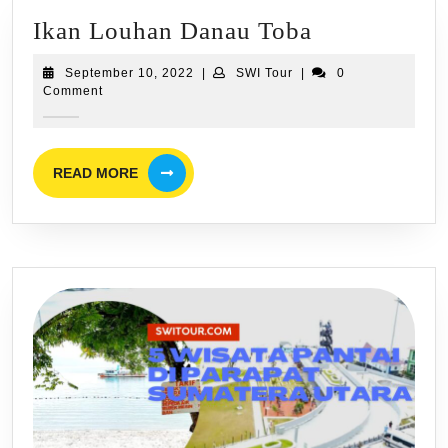
Ikan
Ikan Louhan Danau Toba
Louhan
September
SWI
September 10, 2022
|
SWI Tour
|
0
Danau
10,
Tour
Comment
2022
Toba
READ
READ MORE
MORE