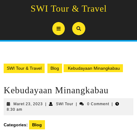
Skip
SWI Tour & Travel
to
content
Open
Button
SWI Tour & Travel
Blog
Kebudayaan Minangkabau
Kebudayaan Minangkabau
Maret
SWI
Maret 23, 2023
|
SWI Tour
|
0 Comment
|
23,
Tour
8:30 am
2023
Categories:
Blog