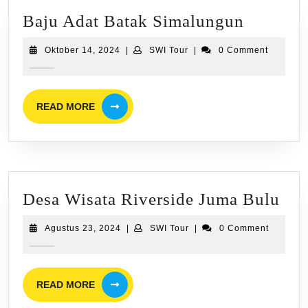
Baju
Baju Adat Batak Simalungun
Adat
Oktober
SWI
Oktober 14, 2024
|
SWI Tour
|
0 Comment
Batak
14,
Tour
2024
Simalun
READ
READ MORE
MORE
Des
Desa Wisata Riverside Juma Bulu
Wis
Agustus
SWI
Agustus 23, 2024
|
SWI Tour
|
0 Comment
Riv
23,
Tour
2024
Ju
Bul
READ
READ MORE
MORE