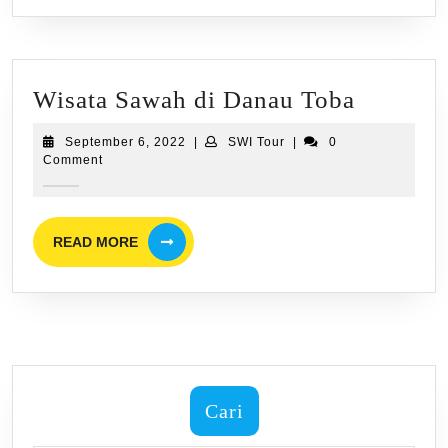
Wisata
Wisata Sawah di Danau Toba
Sawah
September
SWI
September 6, 2022
|
SWI Tour
|
0
di
6,
Tour
Comment
2022
Danau
Toba
READ
READ MORE
MORE
Cari