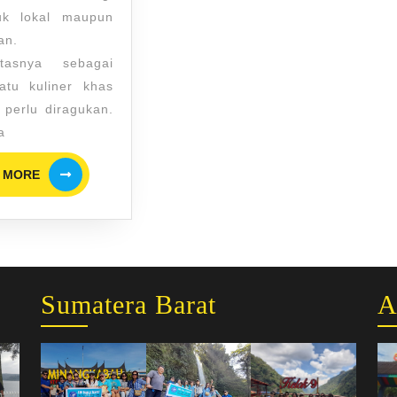
uk lokal maupun
an.
itasnya sebagai
atu kuliner khas
 perlu diragukan.
a
READ
 MORE
MORE
Sumatera Barat
A