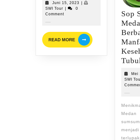
Juni
Juni 15, 2023
|
Nyarasamvara
SWI
15,
SWI Tour
|
0
Sop 
Tour
2023
Comment
Meda
Berb
READ
READ MORE
Manf
MORE
Kese
Tubu
Mei 
SWI To
Comme
Menikma
Medan
sumsum 
menjadi
terl