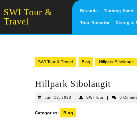
Skip
to
SWI Tour &
Beranda
Tentang Kami
content
Travel
Tour Sumatra
Diving &
SWI Tour & Travel
Blog
Hillpark Sibolangit
Hillpark Sibolangit
Juni
SWI
Juni 12, 2023
|
SWI Tour
|
0 Comm
12,
Tour
2023
Categories:
Blog