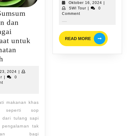
Oktober
Oktober 16, 2024
|
di
SWI
16,
SWI Tour
|
0
Sumsum
Tour
2024
Comment
Bengkulu
n dan
agai
READ
READ MORE
aat untuk
MORE
hatan
Sop
h
Sumsum
Mei
23, 2024
|
Medan
SWI
23,
ur
|
0
Tour
2024
nt
dan
Berbagai
ti makanan khas
Manfaat
 seperti sop
untuk
dari tulang sapi
Kesehatan
 pengalaman tak
Tubuh
upakan bagi