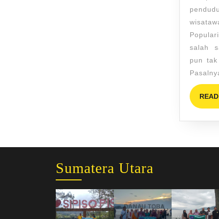
pendud
wisataw
Popular
salah s
pun tak
Pasalny
READ
Sumatera Utara