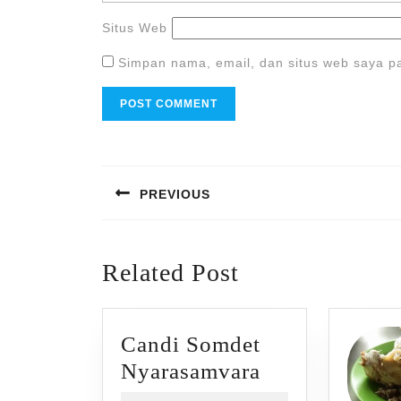
Situs Web
Simpan nama, email, dan situs web saya p
Navigasi
pos
PREVIOUS
Previous
post:
Related Post
Candi Somdet
Candi
Nyarasamvara
Somdet