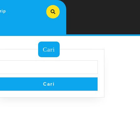
rip
Cari
Cari