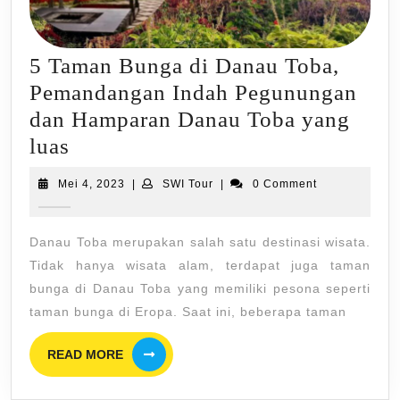
5 Taman Bunga di Danau Toba,
Pemandangan Indah Pegunungan
dan Hamparan Danau Toba yang
5
luas
Taman
Mei
SWI
Mei 4, 2023
|
SWI Tour
|
0 Comment
Bunga
4,
Tour
2023
di
Danau Toba merupakan salah satu destinasi wisata.
Danau
Tidak hanya wisata alam, terdapat juga taman
Toba,
bunga di Danau Toba yang memiliki pesona seperti
Pemandangan
taman bunga di Eropa. Saat ini, beberapa taman
Indah
READ
READ MORE
Pegunungan
MORE
dan