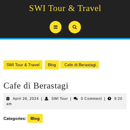
Skip
SWI Tour & Travel
to
content
Open
Button
SWI Tour & Travel
Blog
Cafe di Berastagi
Cafe di Berastagi
April
SWI
April 26, 2024
|
SWI Tour
|
0 Comment
|
9:20
26,
Tour
am
2024
Categories:
Blog