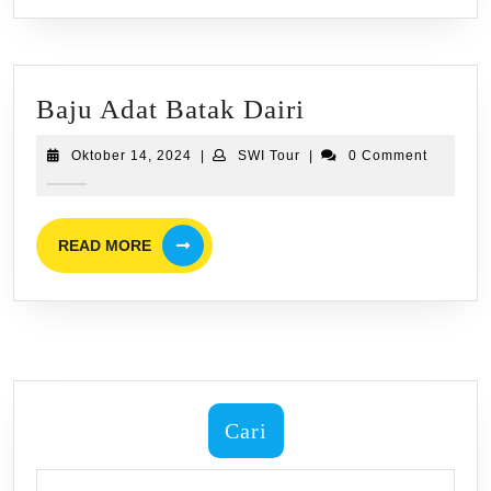
Baju
Baju Adat Batak Dairi
Adat
Oktober
SWI
Oktober 14, 2024
|
SWI Tour
|
0 Comment
Batak
14,
Tour
2024
Dairi
READ
READ MORE
MORE
Cari