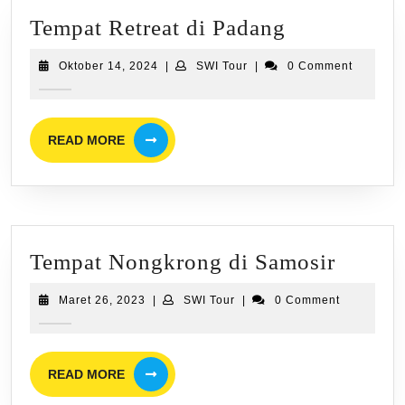
Tempat
Tempat Retreat di Padang
Retreat
Oktober
SWI
Oktober 14, 2024
|
SWI Tour
|
0 Comment
di
14,
Tour
2024
Padang
READ
READ MORE
MORE
Tempa
Tempat Nongkrong di Samosir
Nongk
Maret
SWI
Maret 26, 2023
|
SWI Tour
|
0 Comment
di
26,
Tour
2023
Samosi
READ
READ MORE
MORE