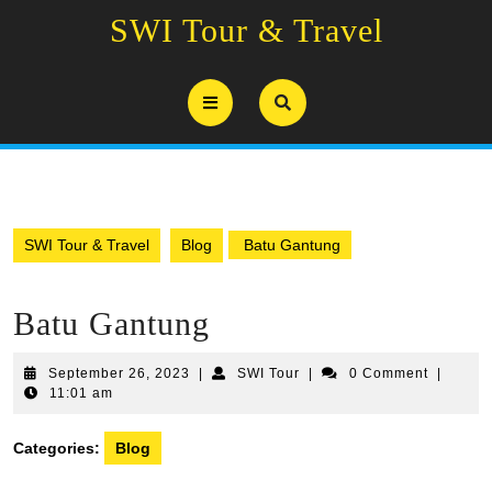
Skip
SWI Tour & Travel
to
content
Open
Button
SWI Tour & Travel
Blog
Batu Gantung
Batu Gantung
September
SWI
September 26, 2023
|
SWI Tour
|
0 Comment
|
26,
Tour
11:01 am
2023
Categories:
Blog