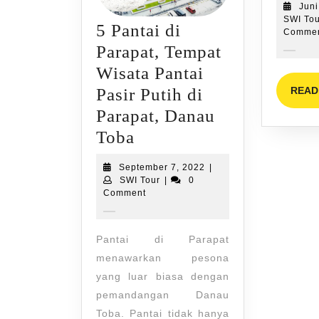
Juni
SWI To
5 Pantai di
Comme
Parapat, Tempat
Wisata Pantai
Pasir Putih di
READ
Parapat, Danau
5
Toba
Pantai
September
September 7, 2022
|
di
SWI
7,
SWI Tour
|
0
Tour
2022
Comment
Parapat,
Tempat
Pantai di Parapat
Wisata
menawarkan pesona
Pantai
yang luar biasa dengan
Pasir
pemandangan Danau
Putih
Toba. Pantai tidak hanya