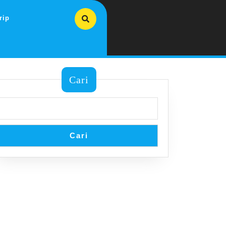
rip
Cari
Cari