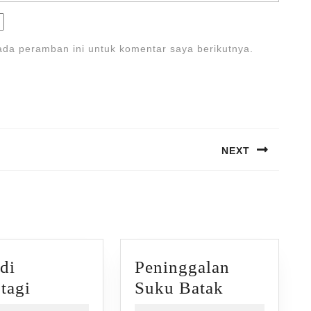
ada peramban ini untuk komentar saya berikutnya.
NEXT
Next
post:
 di
Peninggalan
Villa
Peninggala
tagi
Suku Batak
di
Suku