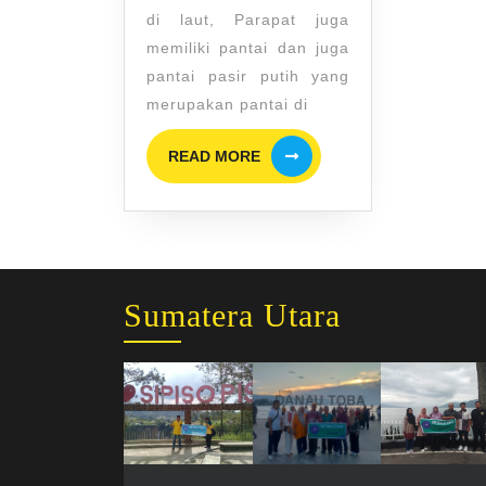
di
di laut, Parapat juga
Parapat,
memiliki pantai dan juga
Danau
pantai pasir putih yang
merupakan pantai di
Toba
READ
READ MORE
MORE
Sumatera Utara