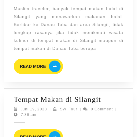
Halal
Muslim traveler, banyak tempat makan halal di
di
Silangit yang menawarkan makanan halal.
Silangit,
Berlibur ke Danau Toba dan area Silangit, tidak
Resto
lengkap rasanya jika tidak menikmati wisata
&
kuliner di tempat makan di Silangit maupun di
Rumah
tempat makan di Danau Toba berupa
Makan
READ
Muslim
READ MORE
MORE
di
dekat
Bandara
Tempat
Tempat Makan di Silangit
Silangit,
Makan
Juni
SWI
Juni 19, 2023
|
SWI Tour
|
0 Comment
|
Siborong-
19,
Tour
7:36 am
di
2023
borong
Silangit
READ