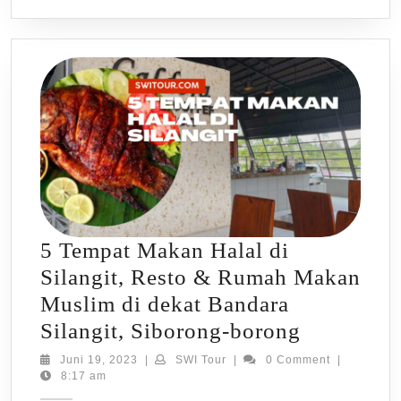
5 Tempat Makan Halal di
Silangit, Resto & Rumah Makan
Muslim di dekat Bandara
5
Silangit, Siborong-borong
Tempat
Juni
SWI
Juni 19, 2023
|
SWI Tour
|
0 Comment
|
19,
Tour
8:17 am
Makan
2023