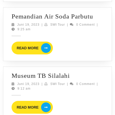
Pemand
Pemandian Air Soda Parbutu
Air
Juni
SWI
Juni 19, 2023
|
SWI Tour
|
0 Comment
|
19,
Tour
9:25 am
Soda
2023
Parbutu
READ
READ MORE
MORE
Museum
Museum TB Silalahi
TB
Juni
SWI
Juni 19, 2023
|
SWI Tour
|
0 Comment
|
19,
Tour
9:12 am
Silalahi
2023
READ
READ MORE
MORE