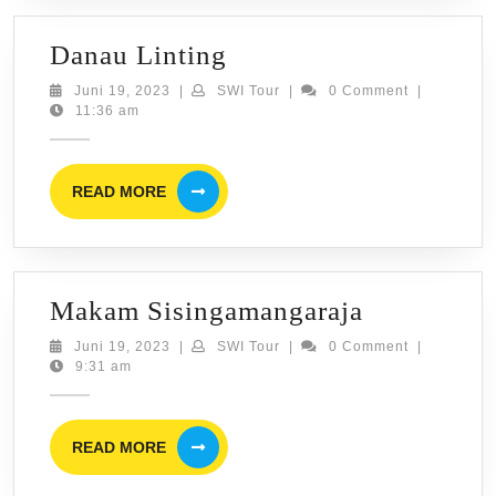
Danau
Danau Linting
Linting
Juni
SWI
Juni 19, 2023
|
SWI Tour
|
0 Comment
|
19,
Tour
11:36 am
2023
READ
READ MORE
MORE
Makam
Makam Sisingamangaraja
Sisingama
Juni
SWI
Juni 19, 2023
|
SWI Tour
|
0 Comment
|
19,
Tour
9:31 am
2023
READ
READ MORE
MORE