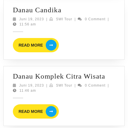
Danau
Danau Candika
Candika
Juni
SWI
Juni 19, 2023
|
SWI Tour
|
0 Comment
|
19,
Tour
11:56 am
2023
READ
READ MORE
MORE
Danau
Danau Komplek Citra Wisata
Kompl
Juni
SWI
Juni 19, 2023
|
SWI Tour
|
0 Comment
|
19,
Tour
11:46 am
Citra
2023
Wisata
READ
READ MORE
MORE