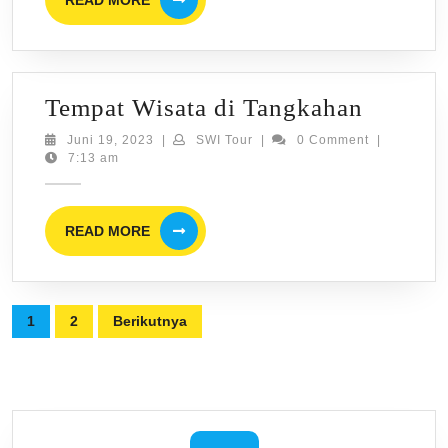
READ MORE
MORE
Tempat
Tempat Wisata di Tangkahan
Wisata
Juni
SWI
Juni 19, 2023
|
SWI Tour
|
0 Comment
|
19,
Tour
7:13 am
di
2023
Tangka
READ
READ MORE
MORE
Paginasi
1
2
Berikutnya
pos