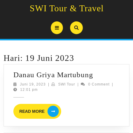
Skip
SWI Tour & Travel
to
content
Open
Button
Hari:
19 Juni 2023
Danau
Danau Griya Martubung
Griya
Juni
SWI
Juni 19, 2023
|
SWI Tour
|
0 Comment
|
19,
Tour
12:01 pm
Martubung
2023
READ
READ MORE
MORE