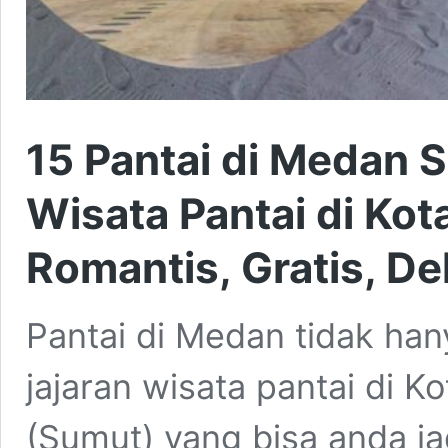
15 Pantai di Medan 
Wisata Pantai di Ko
Romantis, Gratis, Dek
Pantai di Medan tidak han
jajaran wisata pantai di 
(Sumut) yang bisa anda ja